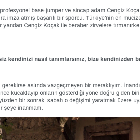
iren profesyonel base-jumper ve sincap adam Cengiz Koç
ara imza atmış başarılı bir sporcu. Türkiye’nin en muci
r yandan Cengiz Koçak ile beraber zirvelere tırmanırk
 siz kendinizi nasıl tanımlarsınız, bize kendinizden 
 gerekirse aslında vazgeçmeyen bir meraklıyım. İnan
nce kucaklayıp onların gösterdiği yöne doğru giden biri
o yüzden bir sonraki sabah o değişimi yaratmak üzere u
ir şeye inanmam.