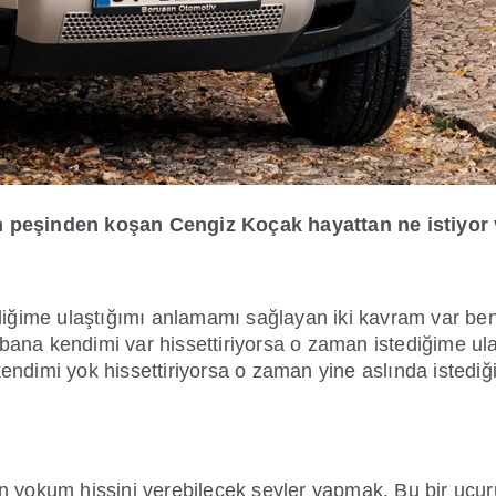
rin peşinden koşan Cengiz Koçak hayattan ne istiyor
tediğime ulaştığımı anlamamı sağlayan iki kavram var ben
i bana kendimi var hissettiriyorsa o zaman istediğime 
 kendimi yok hissettiriyorsa o zaman yine aslında iste
 yokum hissini verebilecek şeyler yapmak. Bu bir uçu