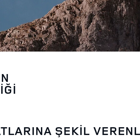
İN
İĞİ
ATLARINA ŞEKİL VEREN