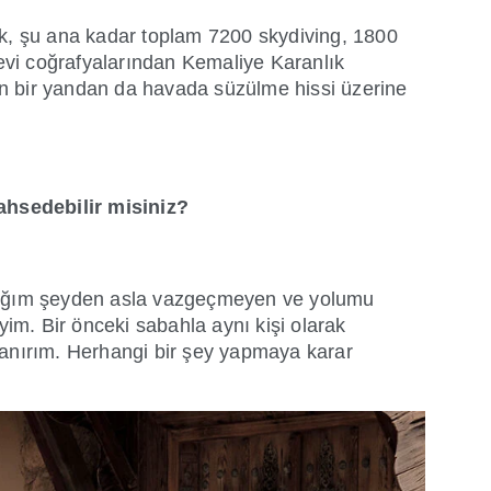
ak, şu ana kadar toplam 7200 skydiving, 1800
zevi coğrafyalarından Kemaliye Karanlık
en bir yandan da havada süzülme hissi üzerine
bahsedebilir misiniz?
dığım şeyden asla vazgeçmeyen ve yolumu
yim. Bir önceki sabahla aynı kişi olarak
yanırım. Herhangi bir şey yapmaya karar