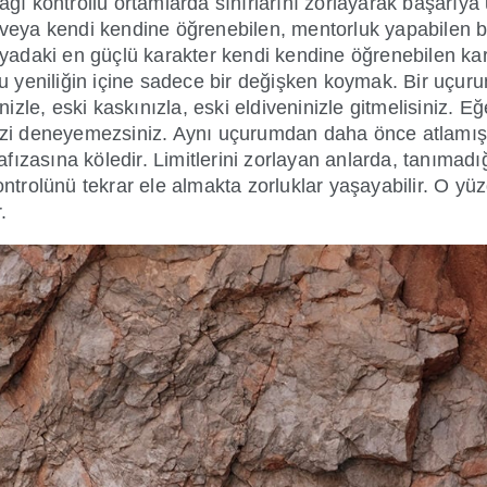
cağı kontrollü ortamlarda sınırlarını zorlayarak başarıya
 veya kendi kendine öğrenebilen, mentorluk yapabilen bi
dünyadaki en güçlü karakter kendi kendine öğrenebilen k
olu yeniliğin içine sadece bir değişken koymak. Bir uçur
tinizle, eski kaskınızla, eski eldiveninizle gitmelisini
inizi deneyemezsiniz. Aynı uçurumdan daha önce atlamışs
 hafızasına köledir. Limitlerini zorlayan anlarda, tanımad
kontrolünü tekrar ele almakta zorluklar yaşayabilir. O yü
.