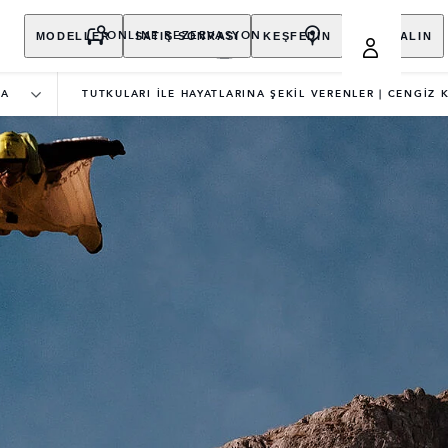
MODELLER
SATIŞ SONRASI
KEŞFEDİN
SATIN ALIN
ONLINE REZERVASYON
RA
TUTKULARI İLE HAYATLARINA ŞEKİL VERENLER | CENGİZ