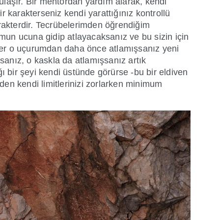
 ulaşır. Bir mentordan yardım alarak, kendi
r karakterseniz kendi yarattığınız kontrollü
arakterdir. Tecrübelerimden öğrendiğim
umun ucuna gidip atlayacaksanız ve bu sizin için
z. Eğer o uçurumdan daha önce atlamışsanız yeni
anız, o kaskla da atlamışsanız artık
ığı bir şeyi kendi üstünde görürse -bu bir eldiven
zden kendi limitlerinizi zorlarken minimum