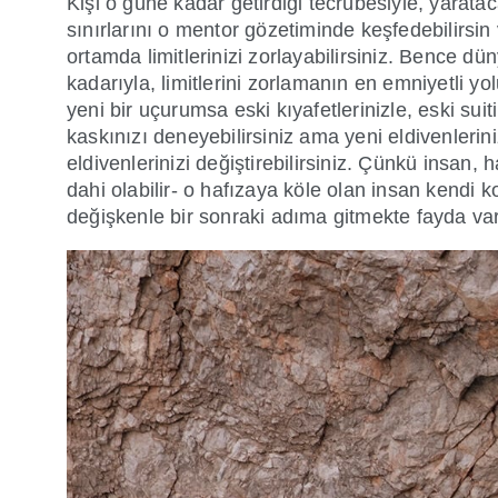
Kişi o güne kadar getirdiği tecrübesiyle, yarata
sınırlarını o mentor gözetiminde keşfedebilirsin
ortamda limitlerinizi zorlayabilirsiniz. Bence 
kadarıyla, limitlerini zorlamanın en emniyetli y
yeni bir uçurumsa eski kıyafetlerinizle, eski sui
kaskınızı deneyebilirsiniz ama yeni eldivenler
eldivenlerinizi değiştirebilirsiniz. Çünkü insan,
dahi olabilir- o hafızaya köle olan insan kendi 
değişkenle bir sonraki adıma gitmekte fayda var