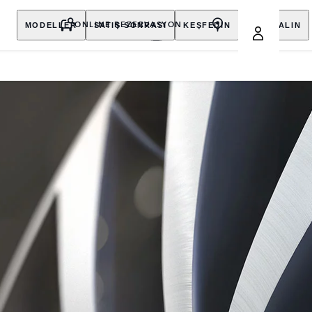
MODELLER
SATIŞ SONRASI
KEŞFEDİN
SATIN ALIN
ONLINE REZERVASYON