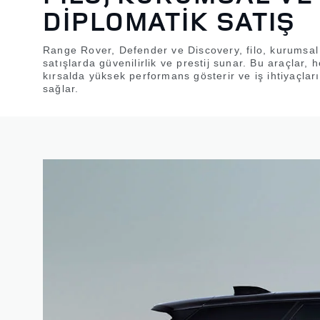
DİPLOMATİK SATIŞ
Range Rover, Defender ve Discovery, filo, kurumsal
satışlarda güvenilirlik ve prestij sunar. Bu araçlar
kırsalda yüksek performans gösterir ve iş ihtiyaçla
sağlar.