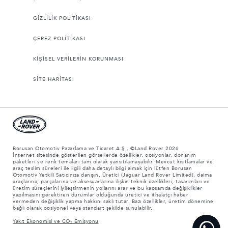
GİZLİLİK POLİTİKASI
ÇEREZ POLİTİKASI
KİŞİSEL VERİLERİN KORUNMASI
SİTE HARİTASI
Borusan Otomotiv Pazarlama ve Ticaret A.Ş., ©Land Rover 2026
İnternet sitesinde gösterilen görsellerde özellikler, opsiyonlar, donanım
paketleri ve renk temaları tam olarak yansıtılamayabilir. Mevcut kısıtlamalar ve
araç teslim süreleri ile ilgili daha detaylı bilgi almak için lütfen Borusan
Otomotiv Yetkili Satıcınıza danışın. Üretici (Jaguar Land Rover Limited), daima
araçlarına, parçalarına ve aksesuarlarına ilişkin teknik özellikleri, tasarımları ve
üretim süreçlerini iyileştirmenin yollarını arar ve bu kapsamda değişiklikler
yapılmasını gerektiren durumlar olduğunda üretici ve ithalatçı haber
vermeden değişiklik yapma hakkını saklı tutar. Bazı özellikler, üretim dönemine
bağlı olarak opsiyonel veya standart şekilde sunulabilir.
Yakıt Ekonomisi ve CO₂ Emisyonu