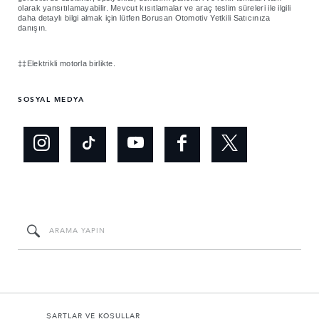
olarak yansıtılamayabilir. Mevcut kısıtlamalar ve araç teslim süreleri ile ilgili
daha detaylı bilgi almak için lütfen Borusan Otomotiv Yetkili Satıcınıza
danışın.
‡‡Elektrikli motorla birlikte.
SOSYAL MEDYA
ŞARTLAR VE KOŞULLAR