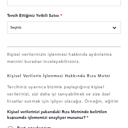
Tercih Ettiğiniz Yetkili Satıcı
*
Kişisel verilerinizin işlenmesi hakkında aydınlatma
metnini
buradan
inceleyebilirsiniz.
Kişisel Verilerin İşlenmesi Hakkında Rıza Metni
Tercihiniz uyarınca bizimle paylaştığınız kişisel
verilerinizi, sizi daha iyi tanıyabilmek ve size özel
fırsatlar sunmak için işliyor olacağız. Örneğin, eğitim
durumunuz, mesleğiniz, ilgi alanlarınız uyarınca size
Kişisel verilerinizi yukarıdaki Rıza Metninde belirtilen
özel fırsatlar tasarlamamızı ve sunmamızı isterseniz bu
kapsamda işlememizi onaylıyor musunuz?
*
bilgilerinizi işliyor ve size özel fırsat/hizmetlerden