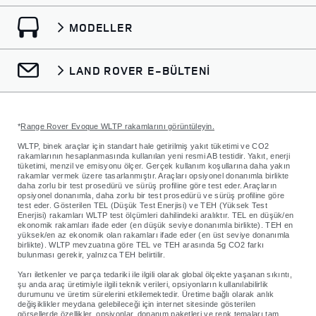
deneyiminizi geliştirmek ve kişiselleştirmek;
profilleme, segmentasyon ve pazarlama analizleri
MODELLER
süreçlerini yürütmek; müşterilerimizin ihtiyaç, tercih
ve ilgi alanlarını anlamak; müşterilerimizin
LAND ROVER E-BÜLTENİ
ihtiyaçlarına, tercihlerine ve ilgi alanlarına uygun
ürün/hizmetleri sunmak; pazarlama stratejilerimizi
belirlemek ve pazarlama faaliyetlerimizin etkinliğini
*
Range Rover Evoque WLTP rakamlarını görüntüleyin.
ölçmek.
WLTP, binek araçlar için standart hale getirilmiş yakıt tüketimi ve CO2
rakamlarının hesaplanmasında kullanılan yeni resmi AB testidir. Yakıt, enerji
- Verilerin Faaliyet Kapsamında Aktarılacağı Taraflar:
tüketimi, menzil ve emisyonu ölçer. Gerçek kullanım koşullarına daha yakın
rakamlar vermek üzere tasarlanmıştır. Araçları opsiyonel donanımla birlikte
Yukarıdaki aynı amaçları gerçekleştirebilmek için
daha zorlu bir test prosedürü ve sürüş profiline göre test eder. Araçların
opsiyonel donanımla, daha zorlu bir test prosedürü ve sürüş profiline göre
destek ve hizmet aldığımız tedarikçiler, iş
test eder. Gösterilen TEL (Düşük Test Enerjisi) ve TEH (Yüksek Test
Enerjisi) rakamları WLTP test ölçümleri dahilindeki aralıktır. TEL en düşük/en
ortaklarımız, grup şirketlerimiz ve üreticiler.
ekonomik rakamları ifade eder (en düşük seviye donanımla birlikte). TEH en
yüksek/en az ekonomik olan rakamları ifade eder (en üst seviye donanımla
birlikte). WLTP mevzuatına göre TEL ve TEH arasında 5g CO2 farkı
bulunması gerekir, yalnızca TEH belirtilir.
Yarı iletkenler ve parça tedariki ile ilgili olarak global ölçekte yaşanan sıkıntı,
şu anda araç üretimiyle ilgili teknik verileri, opsiyonların kullanılabilirlik
durumunu ve üretim sürelerini etkilemektedir. Üretime bağlı olarak anlık
değişiklikler meydana gelebileceği için internet sitesinde gösterilen
görsellerde özellikler, opsiyonlar, donanım paketleri ve renk temaları tam