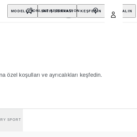
MODELLER
SATIŞ SONRASI
KEŞFEDİN
SATIN ALIN
ONLINE REZERVASYON
özel koşulları ve ayrıcalıkları keşfedin.
ERY SPORT