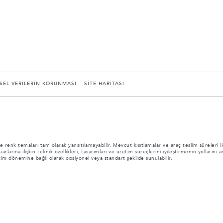
İSEL VERİLERİN KORUNMASI
SİTE HARİTASI
 renk temaları tam olarak yansıtılamayabilir. Mevcut kısıtlamalar ve araç teslim süreleri ile
rlarına ilişkin teknik özellikleri, tasarımları ve üretim süreçlerini iyileştirmenin yolları
etim dönemine bağlı olarak opsiyonel veya standart şekilde sunulabilir.