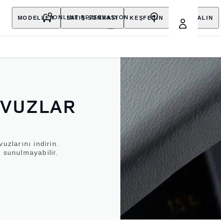
MODELLER
SATIŞ SONRASI
KEŞFEDİN
SATIN ALIN
ONLINE REZERVASYON
AVUZLAR
uzlarını indirin.
 sunulmayabilir.