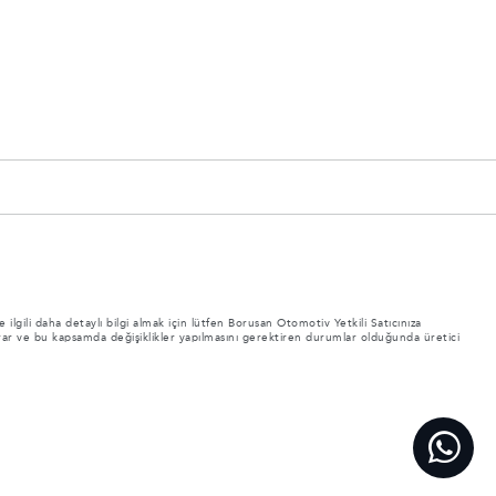
 ilgili daha detaylı bilgi almak için lütfen Borusan Otomotiv Yetkili Satıcınıza
nı arar ve bu kapsamda değişiklikler yapılmasını gerektiren durumlar olduğunda üretici