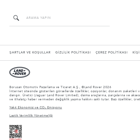
ŞARTLAR VE KOŞULLAR
GİZLİLİK POLİTİKASI
ÇEREZ POLİTİKASI
KİŞ
Borusan Otomotiv Pazarlama ve Ticaret A.Ş., ©Land Rover 2026
İnternet sitesinde gösterilen görsellerde özellikler, opsiyonlar, donanım paketleri ve
danışın. Üretici (Jaguar Land Rover Limited), daima araçlarına, parçalarına ve aksesua
ve ithalatçı haber vermeden değişiklik yapma hakkını saklı tutar. Bazı özellikler, ür
Yakıt Ekonomisi ve CO₂ Emisyonu
Lastik Verimlilik Yönetmeliği