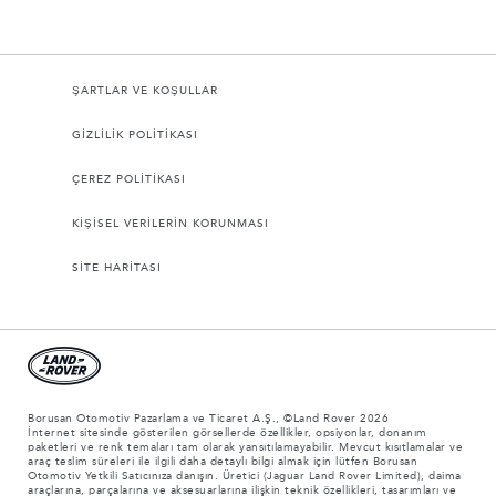
ŞARTLAR VE KOŞULLAR
GİZLİLİK POLİTİKASI
ÇEREZ POLİTİKASI
KİŞİSEL VERİLERİN KORUNMASI
SİTE HARİTASI
Borusan Otomotiv Pazarlama ve Ticaret A.Ş., ©Land Rover 2026
İnternet sitesinde gösterilen görsellerde özellikler, opsiyonlar, donanım
paketleri ve renk temaları tam olarak yansıtılamayabilir. Mevcut kısıtlamalar ve
araç teslim süreleri ile ilgili daha detaylı bilgi almak için lütfen Borusan
Otomotiv Yetkili Satıcınıza danışın. Üretici (Jaguar Land Rover Limited), daima
araçlarına, parçalarına ve aksesuarlarına ilişkin teknik özellikleri, tasarımları ve