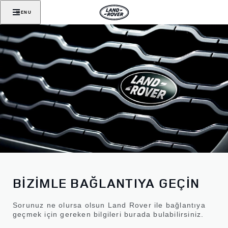
MENU
BİZİMLE BAĞLANTIYA GEÇİN
Sorunuz ne olursa olsun Land Rover ile bağlantıya
geçmek için gereken bilgileri burada bulabilirsiniz.