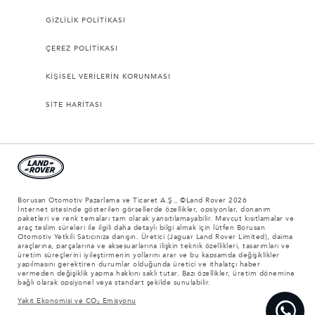
GİZLİLİK POLİTİKASI
ÇEREZ POLİTİKASI
KİŞİSEL VERİLERİN KORUNMASI
SİTE HARİTASI
Borusan Otomotiv Pazarlama ve Ticaret A.Ş., ©Land Rover 2026
İnternet sitesinde gösterilen görsellerde özellikler, opsiyonlar, donanım
paketleri ve renk temaları tam olarak yansıtılamayabilir. Mevcut kısıtlamalar ve
araç teslim süreleri ile ilgili daha detaylı bilgi almak için lütfen Borusan
Otomotiv Yetkili Satıcınıza danışın. Üretici (Jaguar Land Rover Limited), daima
araçlarına, parçalarına ve aksesuarlarına ilişkin teknik özellikleri, tasarımları ve
üretim süreçlerini iyileştirmenin yollarını arar ve bu kapsamda değişiklikler
yapılmasını gerektiren durumlar olduğunda üretici ve ithalatçı haber
vermeden değişiklik yapma hakkını saklı tutar. Bazı özellikler, üretim dönemine
bağlı olarak opsiyonel veya standart şekilde sunulabilir.
Yakıt Ekonomisi ve CO₂ Emisyonu