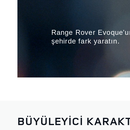
Range Rover Evoque'un z
şehirde fark yaratın.
BÜYÜLEYİCİ KARAK