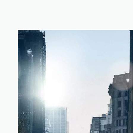
1
/
3