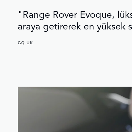
"Range Rover Evoque, lüks v
araya getirerek en yüksek s
GQ UK
1
/
2