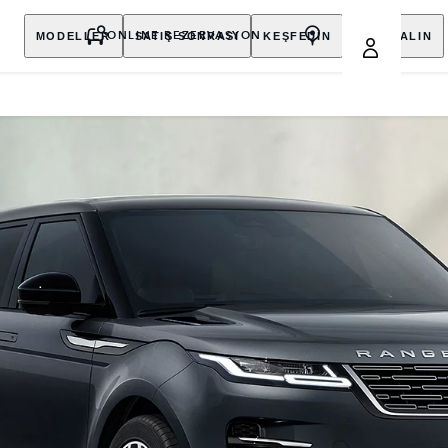
MODELLER
SATIŞ SONRASI
KEŞFEDİN
SATIN ALIN
ONLINE REZERVASYON