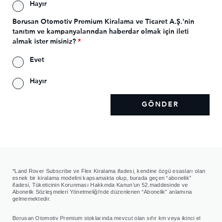
Hayır
alışkanlıklarınız ile ilgi alanlarınız; sizinle olan ilişkimiz
kapsamında sağladığınız müşteri işlem bilgileriniz;
Borusan Otomotiv Premium Kiralama ve Ticaret A.Ş.'nin
tanıtım ve kampanyalarından haberdar olmak için ileti
satın alınan ürün, hizmet süreçlerinde veya anket ve
almak ister misiniz?
*
kampanyalarımızda sağladığınız pazarlama
bilgileriniz; mesleğiniz; medeni durumunuz, eğitim
Evet
durumunuz; kimlik ve iletişim bilgileriniz, bize
Hayır
sağladığınız kişisel verilerinizin analizi sonucunda
elde edilen verileriniz.
- Verilerin İşlenme Amaçları: Ürün/hizmetlerimize dair
deneyiminizi geliştirmek ve kişiselleştirmek;
profilleme, segmentasyon ve pazarlama analizleri
süreçlerini yürütmek; müşterilerimizin ihtiyaç, tercih
ve ilgi alanlarını anlamak; müşterilerimizin
*Land Rover Subscribe ve Flex Kiralama ifadesi, kendine özgü esasları olan
esnek bir kiralama modelini kapsamakta olup, burada geçen “abonelik”
ihtiyaçlarına, tercihlerine ve ilgi alanlarına uygun
ifadesi, Tüketicinin Korunması Hakkında Kanun’un 52.maddesinde ve
Abonelik Sözleşmeleri Yönetmeliği’nde düzenlenen “Abonelik” anlamına
ürün/hizmetleri sunmak; pazarlama stratejilerimizi
gelmemektedir.
belirlemek ve pazarlama faaliyetlerimizin etkinliğini
ölçmek.
Borusan Otomotiv Premium stoklarında mevcut olan sıfır km veya ikinci el