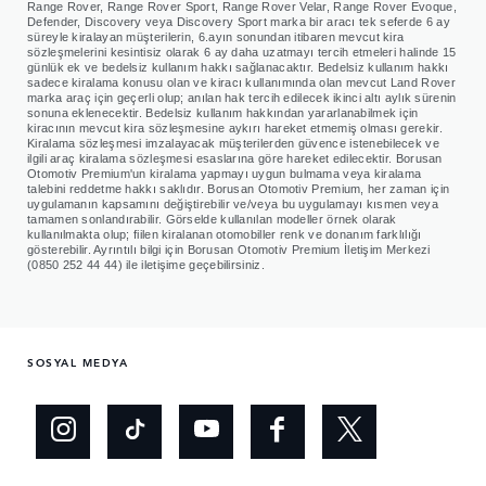
Range Rover, Range Rover Sport, Range Rover Velar, Range Rover Evoque,
Defender, Discovery veya Discovery Sport marka bir aracı tek seferde 6 ay
süreyle kiralayan müşterilerin, 6.ayın sonundan itibaren mevcut kira
- Verilerin Faaliyet Kapsamında Aktarılacağı Taraflar:
sözleşmelerini kesintisiz olarak 6 ay daha uzatmayı tercih etmeleri halinde 15
günlük ek ve bedelsiz kullanım hakkı sağlanacaktır. Bedelsiz kullanım hakkı
Yukarıdaki aynı amaçları gerçekleştirebilmek için
sadece kiralama konusu olan ve kiracı kullanımında olan mevcut Land Rover
marka araç için geçerli olup; anılan hak tercih edilecek ikinci altı aylık sürenin
destek ve hizmet aldığımız tedarikçiler, iş
sonuna eklenecektir. Bedelsiz kullanım hakkından yararlanabilmek için
ortaklarımız, grup şirketlerimiz ve üreticiler.
kiracının mevcut kira sözleşmesine aykırı hareket etmemiş olması gerekir.
Kiralama sözleşmesi imzalayacak müşterilerden güvence istenebilecek ve
ilgili araç kiralama sözleşmesi esaslarına göre hareket edilecektir. Borusan
Otomotiv Premium'un kiralama yapmayı uygun bulmama veya kiralama
talebini reddetme hakkı saklıdır. Borusan Otomotiv Premium, her zaman için
uygulamanın kapsamını değiştirebilir ve/veya bu uygulamayı kısmen veya
tamamen sonlandırabilir. Görselde kullanılan modeller örnek olarak
kullanılmakta olup; fiilen kiralanan otomobiller renk ve donanım farklılığı
gösterebilir. Ayrıntılı bilgi için Borusan Otomotiv Premium İletişim Merkezi
(0850 252 44 44) ile iletişime geçebilirsiniz.
SOSYAL MEDYA