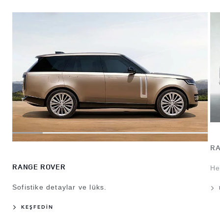
RA
RANGE ROVER
Hey
Sofistike detaylar ve lüks.
KEŞFEDİN