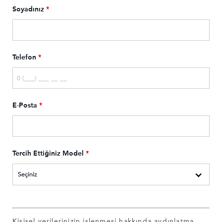
Soyadınız
*
Telefon
*
E-Posta
*
Tercih Ettiğiniz Model
*
Kişisel verilerinizin işlenmesi hakkında aydınlatma