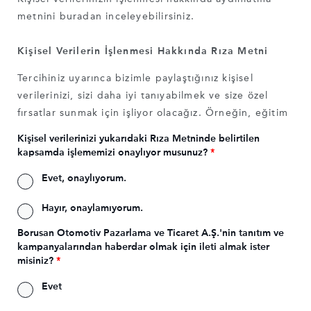
metnini
buradan
inceleyebilirsiniz.
Kişisel Verilerin İşlenmesi Hakkında Rıza Metni
Tercihiniz uyarınca bizimle paylaştığınız kişisel
verilerinizi, sizi daha iyi tanıyabilmek ve size özel
fırsatlar sunmak için işliyor olacağız. Örneğin, eğitim
durumunuz, mesleğiniz, ilgi alanlarınız uyarınca size
Kişisel verilerinizi yukarıdaki Rıza Metninde belirtilen
özel fırsatlar tasarlamamızı ve sunmamızı isterseniz bu
kapsamda işlememizi onaylıyor musunuz?
*
bilgilerinizi işliyor ve size özel fırsat/hizmetlerden
Evet, onaylıyorum.
yararlanmanızı sağlıyoruz. Bizimle bu kapsamdaki
kişisel verilerinizi paylaşmak zorunda olmadığınızı
Hayır, onaylamıyorum.
belirtmek isteriz. Kişisel verilerinizi aşağıda belirtilen
Borusan Otomotiv Pazarlama ve Ticaret A.Ş.'nin tanıtım ve
kapsamda işleyebilmemiz için rıza vermek isterseniz
kampanyalarından haberdar olmak için ileti almak ister
kutucuğu işaretleyebilirsiniz.
misiniz?
*
- İşlenmesi İstenen Kişisel Veriler:
Evet
Ürün/hizmetlerimize ilişkin tercih, beğeni ve kullanım