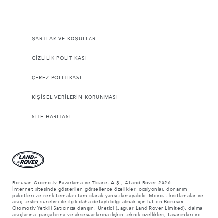
ŞARTLAR VE KOŞULLAR
GİZLİLİK POLİTİKASI
ÇEREZ POLİTİKASI
KİŞİSEL VERİLERİN KORUNMASI
SİTE HARİTASI
Borusan Otomotiv Pazarlama ve Ticaret A.Ş., ©Land Rover 2026
İnternet sitesinde gösterilen görsellerde özellikler, opsiyonlar, donanım
paketleri ve renk temaları tam olarak yansıtılamayabilir. Mevcut kısıtlamalar ve
araç teslim süreleri ile ilgili daha detaylı bilgi almak için lütfen Borusan
Otomotiv Yetkili Satıcınıza danışın. Üretici (Jaguar Land Rover Limited), daima
araçlarına, parçalarına ve aksesuarlarına ilişkin teknik özellikleri, tasarımları ve