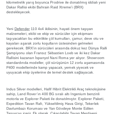
kilometrelik yarış boyunca Prodrive ile donatılmış iddialı yeni
Dakar Rallisi ekibi Bahrain Raid Xtreme’i (BRX)
destekleyecek.
Yeni
Defender
110 4x4 ikilisinin, hayati önem taşıyan
malzemeleri, ekibi ve ekip ve sürücüler için ekipmanı
taşıyacakları bu etkinlikte çöl kumulları, çamur, deve otu ve
kayaları aşarak zorlu koşulların üstesinden gelmeleri
gerekecek. BRX’in sürücüleri arasında dokuz kez Dünya Ralli
Şampiyonu olan Fransız Sébastien Loeb ve iki kez Dakar
Rallisini kazanan İspanyol Nani Roma yer alıyor. Showroom
standardında modeller, çöl sürüşünün 12 zorlu aşamasında
P400 modellerinde kamp yapacak, yemek yiyecek ve
uyuyacak ekip üyelerine de temel destek sağlayacak.
Indus Silver modelleri, Hafif Hibrit Elektrikli Araç teknolojisine
sahip, Land Rover’ın 400 BG sıralı altı Ingenium benzinli
motorla ve Explorer Paketi ile donatılmıştır. Explorer Paketi,
Expedition Tavan Rafı, Yükseltilmiş Hava Girişi, Tekerlek
Davlumbazı Koruması ve Yan Gövdeye Monte Edilen
Taşıyıcıyı içerir. Ek olarak, Çıkarılabilir Tavan Merdiveni,