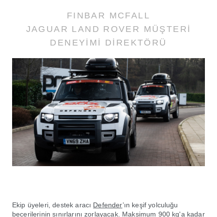
FINBAR MCFALL
JAGUAR LAND ROVER MÜŞTERİ
DENEYİMİ DİREKTÖRÜ
Ekip üyeleri, destek aracı
Defender
’ın keşif yolculuğu
becerilerinin sınırlarını zorlayacak. Maksimum 900 kg'a kadar