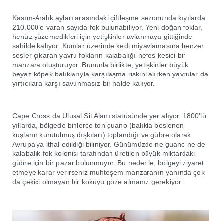
Kasım-Aralık ayları arasındaki çiftleşme sezonunda kıyılarda
210.000’e varan sayıda fok bulunabiliyor. Yeni doğan foklar,
henüz yüzemedikleri için yetişkinler avlanmaya gittiğinde
sahilde kalıyor. Kumlar üzerinde kedi miyavlamasına benzer
sesler çıkaran yavru fokların kalabalığı nefes kesici bir
manzara oluşturuyor. Bununla birlikte, yetişkinler büyük
beyaz köpek balıklarıyla karşılaşma riskini alırken yavrular da
yırtıcılara karşı savunmasız bir halde kalıyor.
Cape Cross da Ulusal Sit Alanı statüsünde yer alıyor. 1800’lü
yıllarda, bölgede binlerce ton guano (balıkla beslenen
kuşların kurutulmuş dışkıları) toplandığı ve gübre olarak
Avrupa’ya ithal edildiği biliniyor. Günümüzde ne guano ne de
kalabalık fok kolonisi tarafından üretilen büyük miktardaki
gübre için bir pazar bulunmuyor. Bu nedenle, bölgeyi ziyaret
etmeye karar verirseniz muhteşem manzaranın yanında çok
da çekici olmayan bir kokuyu göze almanız gerekiyor.