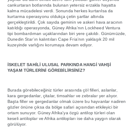
cankurtaran botlarında bulunan yetersiz erzakla hayatta
kalma mücadelesi verdi. Sonunda herkes kurtarılsa da
kurtarma operasyonu oldukça çetin şartlar altında
gerçekleştirildi. Çok sayıda geminin ve askeri hava aracının
katıldığı operasyonda, Güney Afrika’nın Lockheed Ventura
tipi bombardıman uçaklarından biri yere çakıldı. Günümüzde,
Dunedin Star’ın kalıntıları Cape Fria’nın yaklaşık 20 mil
kuzeyinde varlığını korumaya devam ediyor.
İSKELET SAHİLİ ULUSAL PARKINDA HANGİ VAHŞİ
YAŞAM TÜRLERİNİ GÖREBİLİRSİNİZ?
Burada görebileceğiniz türler arasında çöl filleri, aslanlar,
kara gergedanlar, çitalar, timsahlar ve zebralar yer alıyor.
Başta filler ve gergedanlar olmak üzere bu hayvanlar nadiren
gözler önüne çıksa da bölge safari açısından etkileyici bir
ortam sunuyor. Güney Afrika'ya özgü antilop türleri olan
keseli antiloplar ve Afrika antilopları ise daha yaygın olarak
görülüyor.