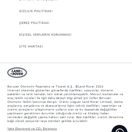
GİZLİLİK POLİTİKASI
ÇEREZ POLİTİKASI
KİŞİSEL VERİLERİN KORUNMASI
SİTE HARİTASI
Borusan Otomotiv Pazarlama ve Ticaret A.Ş., ©Land Rover 2026
İnternet sitesinde gösterilen görsellerde özellikler, opsiyonlar, donanım
paketleri ve renk temaları tam olarak yansıtılamayabilir. Mevcut kısıtlamalar ve
araç teslim süreleri ile ilgili daha detaylı bilgi almak için lütfen Borusan
Otomotiv Yetkili Satıcınıza danışın. Üretici (Jaguar Land Rover Limited), daima
araçlarına, parçalarına ve aksesuarlarına ilişkin teknik özellikleri, tasarımları ve
üretim süreçlerini iyileştirmenin yollarını arar ve bu kapsamda değişiklikler
yapılmasını gerektiren durumlar olduğunda üretici ve ithalatçı haber
vermeden değişiklik yapma hakkını saklı tutar. Bazı özellikler, üretim dönemine
bağlı olarak opsiyonel veya standart şekilde sunulabilir.
Yakıt Ekonomisi ve CO₂ Emisyonu