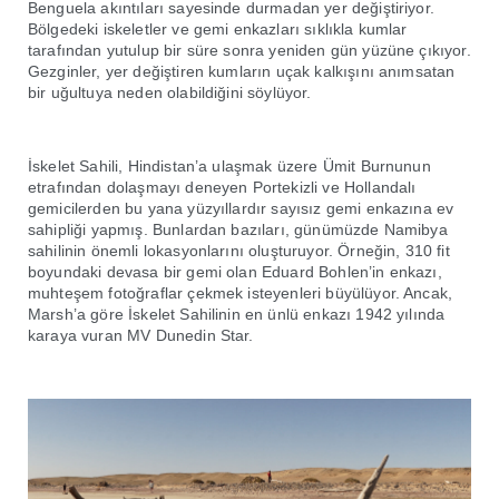
Benguela akıntıları sayesinde durmadan yer değiştiriyor.
Bölgedeki iskeletler ve gemi enkazları sıklıkla kumlar
tarafından yutulup bir süre sonra yeniden gün yüzüne çıkıyor.
Gezginler, yer değiştiren kumların uçak kalkışını anımsatan
bir uğultuya neden olabildiğini söylüyor.
İskelet Sahili, Hindistan’a ulaşmak üzere Ümit Burnunun
etrafından dolaşmayı deneyen Portekizli ve Hollandalı
gemicilerden bu yana yüzyıllardır sayısız gemi enkazına ev
sahipliği yapmış. Bunlardan bazıları, günümüzde Namibya
sahilinin önemli lokasyonlarını oluşturuyor. Örneğin, 310 fit
boyundaki devasa bir gemi olan Eduard Bohlen’in enkazı,
muhteşem fotoğraflar çekmek isteyenleri büyülüyor. Ancak,
Marsh’a göre İskelet Sahilinin en ünlü enkazı 1942 yılında
karaya vuran MV Dunedin Star.