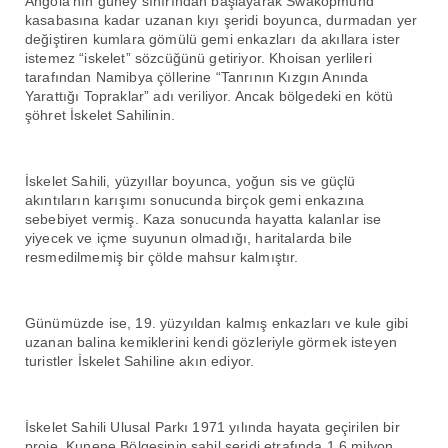
Angola’nın güney sınırından başlayarak Swakopmund
kasabasına kadar uzanan kıyı şeridi boyunca, durmadan yer
değiştiren kumlara gömülü gemi enkazları da akıllara ister
istemez “iskelet” sözcüğünü getiriyor. Khoisan yerlileri
tarafından Namibya çöllerine “Tanrının Kızgın Anında
Yarattığı Topraklar” adı veriliyor. Ancak bölgedeki en kötü
şöhret İskelet Sahilinin.
İskelet Sahili, yüzyıllar boyunca, yoğun sis ve güçlü
akıntıların karışımı sonucunda birçok gemi enkazına
sebebiyet vermiş. Kaza sonucunda hayatta kalanlar ise
yiyecek ve içme suyunun olmadığı, haritalarda bile
resmedilmemiş bir çölde mahsur kalmıştır.
Günümüzde ise, 19. yüzyıldan kalmış enkazları ve kule gibi
uzanan balina kemiklerini kendi gözleriyle görmek isteyen
turistler İskelet Sahiline akın ediyor.
İskelet Sahili Ulusal Parkı 1971 yılında hayata geçirilen bir
proje. Kunene Bölgesinin sahil şeridi etrafında 1.6 milyon