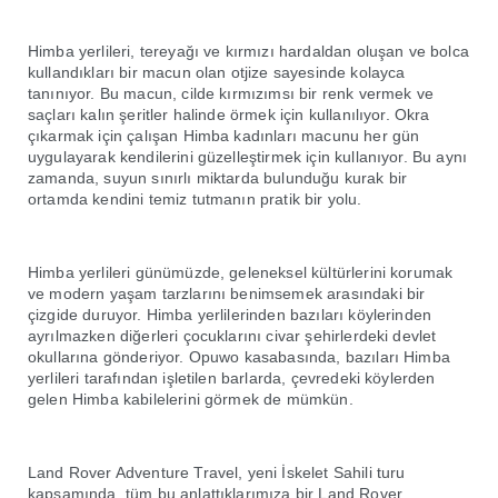
Himba yerlileri, tereyağı ve kırmızı hardaldan oluşan ve bolca
kullandıkları bir macun olan otjize sayesinde kolayca
tanınıyor. Bu macun, cilde kırmızımsı bir renk vermek ve
saçları kalın şeritler halinde örmek için kullanılıyor. Okra
çıkarmak için çalışan Himba kadınları macunu her gün
uygulayarak kendilerini güzelleştirmek için kullanıyor. Bu aynı
zamanda, suyun sınırlı miktarda bulunduğu kurak bir
ortamda kendini temiz tutmanın pratik bir yolu.
Himba yerlileri günümüzde, geleneksel kültürlerini korumak
ve modern yaşam tarzlarını benimsemek arasındaki bir
çizgide duruyor. Himba yerlilerinden bazıları köylerinden
ayrılmazken diğerleri çocuklarını civar şehirlerdeki devlet
okullarına gönderiyor. Opuwo kasabasında, bazıları Himba
yerlileri tarafından işletilen barlarda, çevredeki köylerden
gelen Himba kabilelerini görmek de mümkün.
Land Rover Adventure Travel, yeni İskelet Sahili turu
kapsamında, tüm bu anlattıklarımıza bir Land Rover