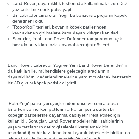
Land Rover, dayanıklılık testlerinde kullanılmak üzere 3D
yazıcı ile bir köpek patisi yaptı.
Bir Labrador cinsi olan Yogi, bu benzersiz projenin köpek
denetmeni oldu.
"RoboYogi" testleri, boyanın köpek patilerinden
kaynaklanan çizilmelere karşı dayanıklılığını kanıtladı.
Sonuçlar, Yeni Land Rover
Defender
tamponunun açık
havada on yıldan fazla dayanabileceğini gösterdi.
Land Rover, Labrador Yogi ve Yeni Land Rover
Defender
'ın
da katkıları ile, mühendislere geleceğin araçlarının
dayanıklılığını değerlendirmelerine yardımcı olacak benzersiz
bir 3D çıktısı köpek patisi geliştirdi.
'RoboYogi' patisi, yürüyüşlerinden önce ve sonra araca
binerken ve inerken patilerini arka tampona sürten bir
köpeğin darbelerine dayanma kabiliyetini test etmek için
kullanıldı. Sonuçlar, Land Rover modellerinin, sahiplerinin
yaşam tarzlarının getirdiği talepleri karşılamak için
tasarlandığını bir kez daha kanıtlayarak köpeklerle birlikte on
yıldan fazla kullanıma dayanabildiğini gösterdi.