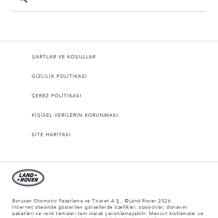
ŞARTLAR VE KOŞULLAR
GİZLİLİK POLİTİKASI
ÇEREZ POLİTİKASI
KİŞİSEL VERİLERİN KORUNMASI
SİTE HARİTASI
Borusan Otomotiv Pazarlama ve Ticaret A.Ş., ©Land Rover 2026
İnternet sitesinde gösterilen görsellerde özellikler, opsiyonlar, donanım
paketleri ve renk temaları tam olarak yansıtılamayabilir. Mevcut kısıtlamalar ve