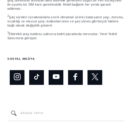
giriş döneminin ardından ilave abonelik gerektiren uygun bir veri sözleşmesi
ile uyumlu bir SIM kartı gerektirebilir. Mobil bağlantı her yerde garanti
edilemez.
2
Şarj süreleri (sıralananlarla sınırlı olmamak üzere) bataryanın yaşı, durumu,
sıcaklığı ve mevcut şarjı; kullanılan tesis ve şarj süresi gibi birçok faktöre
bağlı olarak değişiklik gösterir.
3
Elektrikli araç kablosu yalnızca belirli pazarlarda mevcuttur. Yerel Yetkili
Satıcınızla görüşün.
SOSYAL MEDYA