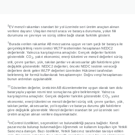
‡
EV menzil rakamları standart bir yol üzerinde seri üretim araçtan alınan
verilere dayanır. Ulaşılan menzil araca ve batarya durumuna, yolun fiili
durumuna ve çevreye ve sürüş stiline bağlı olarak farklılık gösterir.
†
Burada verilen rakamlar AB mevzuatına uygun ve tam şarjlı bir batarya ile
gerçekleştirilmiş resmi üretici WLTP testlerinden hesaplanan NEDC2
değerleridir. Yalnızca karşılaştırma amaçlıdır. Gerçek değerler farklılık
gösterebilir. CO
, yakıt ekonomisi, enerji tüketimi ve menzil değerleri sürüş
2
stili, çevre şartları, yük, takılan jantlar ve aksesuarlar gibi faktörlere göre
değişiklik gösterebilir. NEDC2 değerleri, önceki NEDC testinin vereceği
değerlere denk gelen WLTP değerleri üzerinden Hükümet tarafından
belirlenmiş bir formül kullanılarak hesaplanmıştır. Doğru vergi hesaplaması
bunun ardından uygulanabilir.
††
Gösterilen değerler, üreticinin AB düzenlemelerine uygun olarak tam dolu
bataryayla yapılan resmi test sonuçlarına göre belirlenmiştir. Yalnızca
karşılaştırma amaçlıdır. Gerçek değerler farklılık gösterebilir. CO
, yakıt
2
ekonomisi, enerji tüketimi ve menzil değerleri sürüş stili, çevre şartları, yük,
takılan jantlar, aksesuarlar, yol koşulları ve batarya durumu gibi faktörlere
göre değişiklik gösterebilir. Menzil değerleri standart bir yol üzerinde seri
üretim araçtan alınan verilere dayanmaktadır.
1
InControl özellikleri, seçenekleri ve bulunabilirliği pazara bağlıdır. Kendi
pazarınızda bulunup bulunmadığını öğrenmek ve kullanım koşulları için Yetkili
Satıcınıza danışın. Bazı özellikler, Yetkili Satıcınız tarafından tavsiye edilen