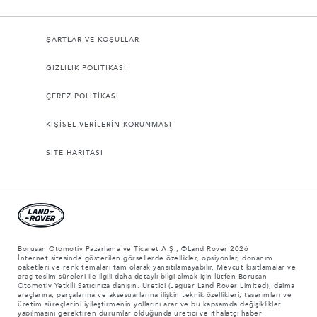
ŞARTLAR VE KOŞULLAR
GİZLİLİK POLİTİKASI
ÇEREZ POLİTİKASI
KİŞİSEL VERİLERİN KORUNMASI
SİTE HARİTASI
Borusan Otomotiv Pazarlama ve Ticaret A.Ş., ©Land Rover 2026
İnternet sitesinde gösterilen görsellerde özellikler, opsiyonlar, donanım
paketleri ve renk temaları tam olarak yansıtılamayabilir. Mevcut kısıtlamalar ve
araç teslim süreleri ile ilgili daha detaylı bilgi almak için lütfen Borusan
Otomotiv Yetkili Satıcınıza danışın. Üretici (Jaguar Land Rover Limited), daima
araçlarına, parçalarına ve aksesuarlarına ilişkin teknik özellikleri, tasarımları ve
üretim süreçlerini iyileştirmenin yollarını arar ve bu kapsamda değişiklikler
yapılmasını gerektiren durumlar olduğunda üretici ve ithalatçı haber