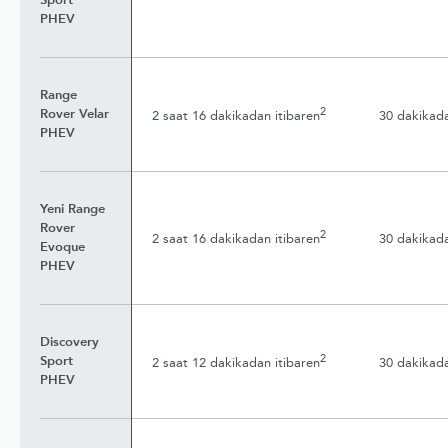
Sport
PHEV
Range
2
Rover Velar
2 saat 16 dakikadan itibaren
30 dakikada
PHEV
Yeni Range
Rover
2
2 saat 16 dakikadan itibaren
30 dakikada
Evoque
PHEV
Discovery
2
Sport
2 saat 12 dakikadan itibaren
30 dakikada
PHEV