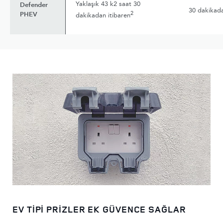
Yaklaşık 43 k2 saat 30
Defender
30 dakikada
2
PHEV
dakikadan itibaren
EV TİPİ PRİZLER EK GÜVENCE SAĞLAR