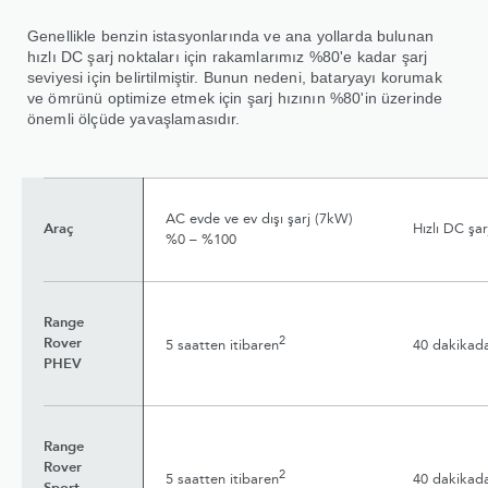
Genellikle benzin istasyonlarında ve ana yollarda bulunan
hızlı DC şarj noktaları için rakamlarımız %80'e kadar şarj
seviyesi için belirtilmiştir. Bunun nedeni, bataryayı korumak
ve ömrünü optimize etmek için şarj hızının %80'in üzerinde
önemli ölçüde yavaşlamasıdır.
AC evde ve ev dışı şarj (7kW)
Araç
Hızlı DC şa
%0 – %100
Range
2
Rover
5 saatten itibaren
40 dakikada
PHEV
Range
Rover
2
5 saatten itibaren
40 dakikada