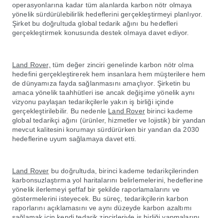
operasyonlarına kadar tüm alanlarda karbon nötr olmaya
yönelik sürdürülebilirlik hedeflerini gerçekleştirmeyi planlıyor.
Şirket bu doğrultuda global tedarik ağını bu hedefleri
gerçekleştirmek konusunda destek olmaya davet ediyor.
Land Rover,
tüm değer zinciri genelinde karbon nötr olma
hedefini gerçekleştirerek hem insanlara hem müşterilere hem
de dünyamıza fayda sağlanmasını amaçlıyor. Şirketin bu
amaca yönelik taahhütleri ise ancak değişime yönelik aynı
vizyonu paylaşan tedarikçilerle yakın iş birliği içinde
gerçekleştirilebilir. Bu nedenle
Land Rover
birinci kademe
global tedarikçi ağını (ürünler, hizmetler ve lojistik) bir yandan
mevcut kalitesini korumayı sürdürürken bir yandan da 2030
hedeflerine uyum sağlamaya davet etti.
Land Rover
bu doğrultuda, birinci kademe tedarikçilerinden
karbonsuzlaştırma yol haritalarını belirlemelerini, hedeflerine
yönelik ilerlemeyi şeffaf bir şekilde raporlamalarını ve
göstermelerini isteyecek. Bu süreç, tedarikçilerin karbon
raporlarını açıklamasını ve aynı düzeyde karbon azaltımı
sağlamak için kendi tedarik zincirleriyle iş birliği yapmalarını