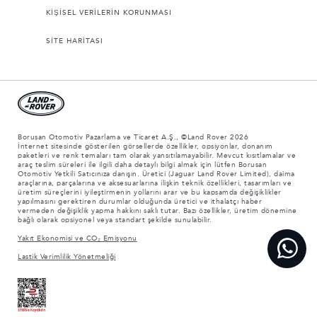
KİŞİSEL VERİLERİN KORUNMASI
SİTE HARİTASI
Borusan Otomotiv Pazarlama ve Ticaret A.Ş., ©Land Rover 2026
İnternet sitesinde gösterilen görsellerde özellikler, opsiyonlar, donanım
paketleri ve renk temaları tam olarak yansıtılamayabilir. Mevcut kısıtlamalar ve
araç teslim süreleri ile ilgili daha detaylı bilgi almak için lütfen Borusan
Otomotiv Yetkili Satıcınıza danışın. Üretici (Jaguar Land Rover Limited), daima
araçlarına, parçalarına ve aksesuarlarına ilişkin teknik özellikleri, tasarımları ve
üretim süreçlerini iyileştirmenin yollarını arar ve bu kapsamda değişiklikler
yapılmasını gerektiren durumlar olduğunda üretici ve ithalatçı haber
vermeden değişiklik yapma hakkını saklı tutar. Bazı özellikler, üretim dönemine
bağlı olarak opsiyonel veya standart şekilde sunulabilir.
Yakıt Ekonomisi ve CO₂ Emisyonu
Lastik Verimlilik Yönetmeliği