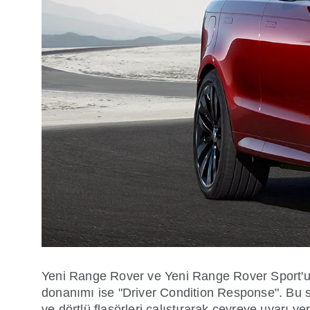
Yeni Range Rover ve Yeni Range Rover Sport'un 
donanımı ise "Driver Condition Response". Bu si
ve dörtlü flaşörleri çalıştırarak çevreye uyarı 