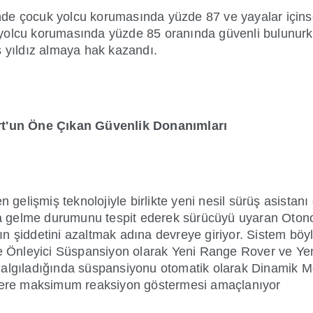
de çocuk yolcu korumasında yüzde 87 ve yayalar içinse 
yolcu korumasında yüzde 85 oranında güvenli bulunurken
ş yıldız almaya hak kazandı.
t'un Öne Çıkan Güvenlik Donanımları
lişmiş teknolojiyle birlikte yeni nesil sürüş asistanı ö
a gelme durumunu tespit ederek sürücüyü uyaran Oton
n şiddetini azaltmak adına devreye giriyor. Sistem böyl
ise Önleyici Süspansiyon olarak Yeni Range Rover ve Ye
 algıladığında süspansiyonu otomatik olarak Dinamik Mo
kilere maksimum reaksiyon göstermesi amaçlanıyor