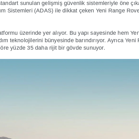
e standart sunulan gelişmiş güvenlik sistemleriyle öne ç
ım Sistemleri (ADAS) ile dikkat çeken Yeni Range Rove
latformu üzerinde yer alıyor. Bu yapı sayesinde hem 
rdım teknolojilerini bünyesinde barındırıyor. Ayrıca Ye
öre yüzde 35 daha rijit bir gövde sunuyor.