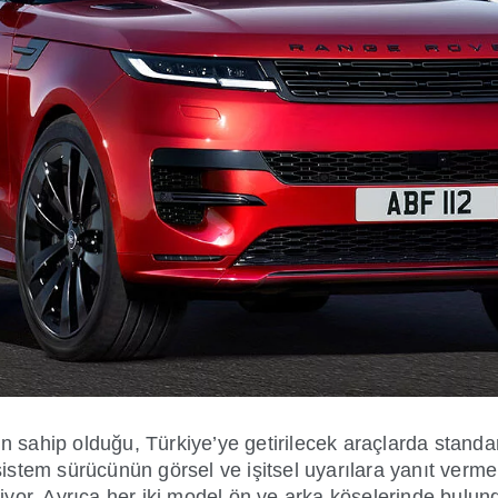
sahip olduğu, Türkiye’ye getirilecek araçlarda standar
stem sürücünün görsel ve işitsel uyarılara yanıt verme
veriyor. Ayrıca her iki model ön ve arka köşelerinde bul