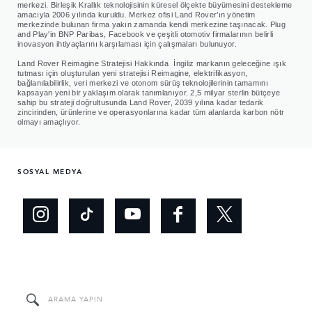
merkezi. Birleşik Krallık teknolojisinin küresel ölçekte büyümesini destekleme
amacıyla 2006 yılında kuruldu. Merkez ofisi Land Rover’ın yönetim
merkezinde bulunan firma yakın zamanda kendi merkezine taşınacak. Plug
and Play'in BNP Paribas, Facebook ve çeşitli otomotiv firmalarının belirli
inovasyon ihtiyaçlarını karşılaması için çalışmaları bulunuyor.
Land Rover Reimagine Stratejisi Hakkında İngiliz markanın geleceğine ışık
tutması için oluşturulan yeni stratejisi Reimagine, elektrifikasyon,
bağlanılabilirlik, veri merkezi ve otonom sürüş teknolojilerinin tamamını
kapsayan yeni bir yaklaşım olarak tanımlanıyor. 2,5 milyar sterlin bütçeye
sahip bu strateji doğrultusunda Land Rover, 2039 yılına kadar tedarik
zincirinden, ürünlerine ve operasyonlarına kadar tüm alanlarda karbon nötr
olmayı amaçlıyor.
SOSYAL MEDYA