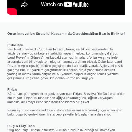
Open Innovation Stratejisi Kapsamında Gerçekleştirilen Bazı İş Birlikleri
Cubo Itau
Sao Paulo merkezli Cubo Itau Fintech, tarım, sağlık ve perakende gibi
yüzlerce start-up şirkete ev sahipliği yapan merkez konumunda çalışıyor.
Land Rover’ın, Güney Amerika'daki start-up firmaları, fonlar ve şirketlerle
arasında yeni bir ekosistem oluşturmasına yardımcı olacak Cubo Itau, Land
Rover'ın Agile (çevik) kültüre geçişinde de katkı sağlayacak. Agile yani çevik
çalışma kültürü, yazılım geliştirmede kullanılan proje yönetimine özel bir
yaklaşım olarak tanımlanıyor ve bu yöntem ekiplerin öngörülemez yazılım
geliştirme süreçlerine çeviklikle cevap vermesini sağlıyor.
Firjan
Kâr amacı gütmeyen bir organizasyon olan Firjan, Brezilya Rio De Jenario'da
bulunuyor. Firjan 10 bine ulaşan ağıyla rekabet gücü, eğitim ve yaşam
kalitesini artırmayı kendisine hedef belirlemiş bir şirket.
Firjan ayrıca otomotiv sektöründeki üretim ortamında yenilikçi çözümler için
bulunduğu bölgedeki önemli start-up şirketlerle bağlantılara da sahip.
Plug & Play Tech
Plug and Play, Birleşik Krallık’ta kurulan türünün ilk örneği bir inovasyon