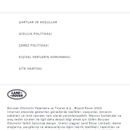
ŞARTLAR VE KOŞULLAR
GİZLİLİK POLİTİKASI
ÇEREZ POLİTİKASI
KİŞİSEL VERİLERİN KORUNMASI
SİTE HARİTASI
Borusan Otomotiv Pazarlama ve Ticaret A.Ş., ©Land Rover 2026
İnternet sitesinde gösterilen görsellerde özellikler, opsiyonlar, donanım
paketleri ve renk temaları tam olarak yansıtılamayabilir. Mevcut kısıtlamalar ve
araç teslim süreleri ile ilgili daha detaylı bilgi almak için lütfen Borusan
Otomotiv Yetkili Satıcınıza danışın. Üretici (Jaguar Land Rover Limited), daima
araçlarına, parçalarına ve aksesuarlarına ilişkin teknik özellikleri, tasarımları ve