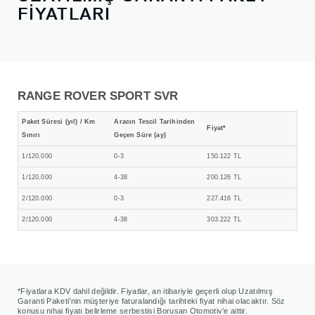
FİYATLARI
RANGE ROVER SPORT SVR
Paket Süresi (yıl) / Km
Aracın Tescil Tarihinden
Fiyat*
Sınırı
Geçen Süre (ay)
1/120.000
0-3
150.122 TL
1/120.000
4-38
200.126 TL
2/120.000
0-3
227.416 TL
2/120.000
4-38
303.222 TL
*Fiyatlara KDV dahil değildir. Fiyatlar, an itibariyle geçerli olup Uzatılmış
Garanti Paketi’nin müşteriye faturalandığı tarihteki fiyat nihai olacaktır. Söz
konusu nihai fiyatı belirleme serbestisi Borusan Otomotiv’e aittir.