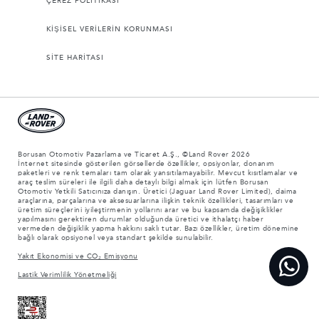
ÇEREZ POLİTİKASI
KİŞİSEL VERİLERİN KORUNMASI
SİTE HARİTASI
Borusan Otomotiv Pazarlama ve Ticaret A.Ş., ©Land Rover 2026
İnternet sitesinde gösterilen görsellerde özellikler, opsiyonlar, donanım
paketleri ve renk temaları tam olarak yansıtılamayabilir. Mevcut kısıtlamalar ve
araç teslim süreleri ile ilgili daha detaylı bilgi almak için lütfen Borusan
Otomotiv Yetkili Satıcınıza danışın. Üretici (Jaguar Land Rover Limited), daima
araçlarına, parçalarına ve aksesuarlarına ilişkin teknik özellikleri, tasarımları ve
üretim süreçlerini iyileştirmenin yollarını arar ve bu kapsamda değişiklikler
yapılmasını gerektiren durumlar olduğunda üretici ve ithalatçı haber
vermeden değişiklik yapma hakkını saklı tutar. Bazı özellikler, üretim dönemine
bağlı olarak opsiyonel veya standart şekilde sunulabilir.
Yakıt Ekonomisi ve CO₂ Emisyonu
Lastik Verimlilik Yönetmeliği