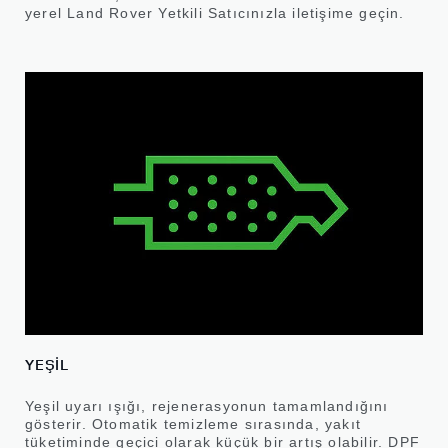
yerel Land Rover Yetkili Satıcınızla iletişime geçin.
YEŞİL
Yeşil uyarı ışığı, rejenerasyonun tamamlandığını
gösterir. Otomatik temizleme sırasında, yakıt
tüketiminde geçici olarak küçük bir artış olabilir. DPF