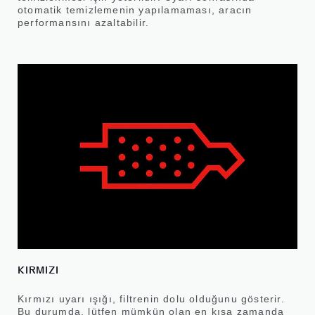
otomatik temizlemenin yapılamaması, aracın
performansını azaltabilir.
KIRMIZI
Kırmızı uyarı ışığı, filtrenin dolu olduğunu gösterir.
Bu durumda, lütfen mümkün olan en kısa zamanda