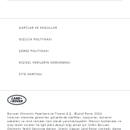
ŞARTLAR VE KOŞULLAR
GİZLİLİK POLİTİKASI
ÇEREZ POLİTİKASI
KİŞİSEL VERİLERİN KORUNMASI
SİTE HARİTASI
Borusan Otomotiv Pazarlama ve Ticaret A.Ş., ©Land Rover 2026
İnternet sitesinde gösterilen görsellerde özellikler, opsiyonlar, donanım
paketleri ve renk temaları tam olarak yansıtılamayabilir. Mevcut kısıtlamalar ve
araç teslim süreleri ile ilgili daha detaylı bilgi almak için lütfen Borusan
Otomotiv Yetkili Satıcınıza danışın. Üretici (Jaguar Land Rover Limited), daima