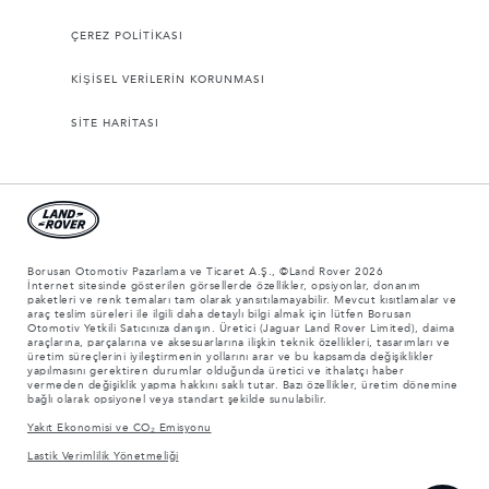
ÇEREZ POLİTİKASI
KİŞİSEL VERİLERİN KORUNMASI
SİTE HARİTASI
Borusan Otomotiv Pazarlama ve Ticaret A.Ş., ©Land Rover 2026
İnternet sitesinde gösterilen görsellerde özellikler, opsiyonlar, donanım
paketleri ve renk temaları tam olarak yansıtılamayabilir. Mevcut kısıtlamalar ve
araç teslim süreleri ile ilgili daha detaylı bilgi almak için lütfen Borusan
Otomotiv Yetkili Satıcınıza danışın. Üretici (Jaguar Land Rover Limited), daima
araçlarına, parçalarına ve aksesuarlarına ilişkin teknik özellikleri, tasarımları ve
üretim süreçlerini iyileştirmenin yollarını arar ve bu kapsamda değişiklikler
yapılmasını gerektiren durumlar olduğunda üretici ve ithalatçı haber
vermeden değişiklik yapma hakkını saklı tutar. Bazı özellikler, üretim dönemine
bağlı olarak opsiyonel veya standart şekilde sunulabilir.
Yakıt Ekonomisi ve CO₂ Emisyonu
Lastik Verimlilik Yönetmeliği