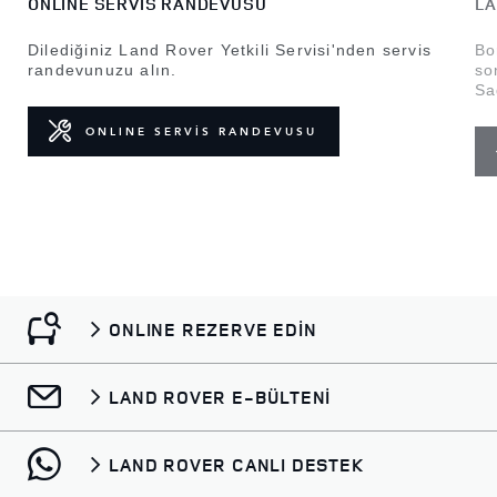
ONLINE SERVİS RANDEVUSU
LA
Dilediğiniz Land Rover Yetkili Servisi'nden servis
Bo
randevunuzu alın.
so
Sa
ONLINE SERVİS RANDEVUSU
ONLINE REZERVE EDİN
LAND ROVER E-BÜLTENİ
LAND ROVER CANLI DESTEK