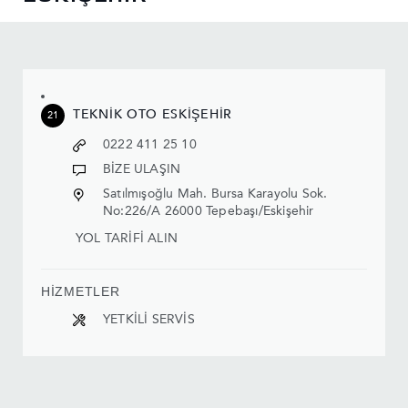
TEKNİK OTO ESKİŞEHİR
21
0222 411 25 10
BİZE ULAŞIN
Satılmışoğlu Mah. Bursa Karayolu Sok.
No:226/A 26000 Tepebaşı/Eskişehir
YOL TARİFİ ALIN
HİZMETLER
YETKİLİ SERVİS