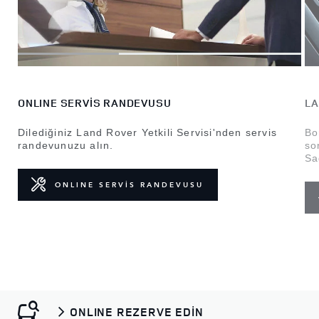
ONLINE SERVİS RANDEVUSU
LA
Dilediğiniz Land Rover Yetkili Servisi'nden servis
Bo
randevunuzu alın.
so
Sa
ONLINE SERVİS RANDEVUSU
ONLINE REZERVE EDİN