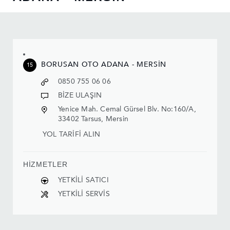
BORUSAN OTO ADANA - MERSİN
15
0850 755 06 06
BİZE ULAŞIN
Yenice Mah. Cemal Gürsel Blv. No:160/A,
33402 Tarsus, Mersin
YOL TARİFİ ALIN
HİZMETLER
YETKİLİ SATICI
YETKİLİ SERVİS