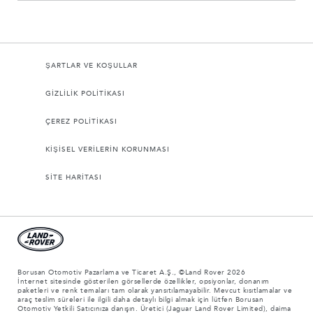
ŞARTLAR VE KOŞULLAR
GİZLİLİK POLİTİKASI
ÇEREZ POLİTİKASI
KİŞİSEL VERİLERİN KORUNMASI
SİTE HARİTASI
Borusan Otomotiv Pazarlama ve Ticaret A.Ş., ©Land Rover 2026
İnternet sitesinde gösterilen görsellerde özellikler, opsiyonlar, donanım
paketleri ve renk temaları tam olarak yansıtılamayabilir. Mevcut kısıtlamalar ve
araç teslim süreleri ile ilgili daha detaylı bilgi almak için lütfen Borusan
Otomotiv Yetkili Satıcınıza danışın. Üretici (Jaguar Land Rover Limited), daima