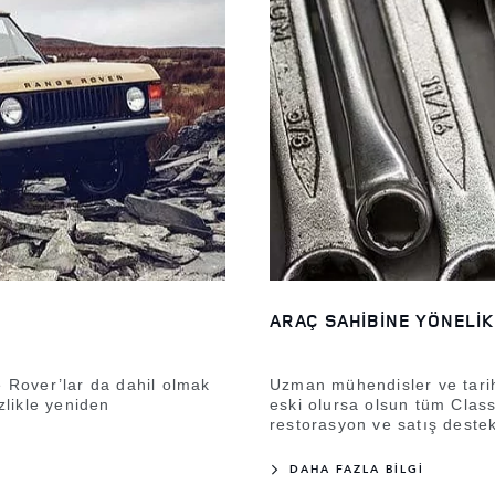
ARAÇ SAHİBİNE YÖNELİ
e Rover’lar da dahil olmak
Uzman mühendisler ve tarih
zlikle yeniden
eski olursa olsun tüm Classi
restorasyon ve satış deste
DAHA FAZLA BİLGİ