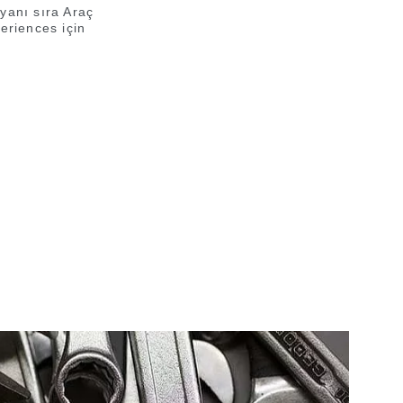
yanı sıra Araç
eriences için