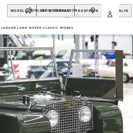
MODELLER
SATIŞ SONRASI
KEŞFEDİN
SATIN ALIN
ONLINE REZERVASYON
JAGUAR LAND ROVER CLASSIC WORKS