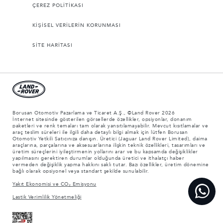
ÇEREZ POLİTİKASI
KİŞİSEL VERİLERİN KORUNMASI
SİTE HARİTASI
Borusan Otomotiv Pazarlama ve Ticaret A.Ş., ©Land Rover 2026
İnternet sitesinde gösterilen görsellerde özellikler, opsiyonlar, donanım
paketleri ve renk temaları tam olarak yansıtılamayabilir. Mevcut kısıtlamalar ve
araç teslim süreleri ile ilgili daha detaylı bilgi almak için lütfen Borusan
Otomotiv Yetkili Satıcınıza danışın. Üretici (Jaguar Land Rover Limited), daima
araçlarına, parçalarına ve aksesuarlarına ilişkin teknik özellikleri, tasarımları ve
üretim süreçlerini iyileştirmenin yollarını arar ve bu kapsamda değişiklikler
yapılmasını gerektiren durumlar olduğunda üretici ve ithalatçı haber
vermeden değişiklik yapma hakkını saklı tutar. Bazı özellikler, üretim dönemine
bağlı olarak opsiyonel veya standart şekilde sunulabilir.
Yakıt Ekonomisi ve CO₂ Emisyonu
Lastik Verimlilik Yönetmeliği