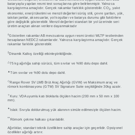
bataryayla yapılan resmi test sonuçlarına göre belirlenmiştir. Yalnızca
karşılaştırma amaçlıdır. Gerçek rakamlar farklılık gösterebilir. CO
, yakıt
2
ekonomisi, enerji tüketimi ve menzil değerleri sürüş stili, çevre şartları, yük,
takılan jantlar, aksesuarlar, yol koşulları ve batarya durumu gibi faktörlere
göre değişiklik gösterebilir. Menzil değerleri standart bir yol üzerinde seri
üretim araçtan alınan verilere dayanmaktadır
±
Gösterilen rakamlar AB mevzuatına uygun resmi üretici WLTP testlerinden
hesaplanan NEDC2 rakamlarıdır. Yalnızca karşılaştırma amaçlıdır. Gerçek
rakamlar farklılık gösterebilir.
‡
Dinamik Kalkış özelliği etkinleştirildiğinde.
△
75 kg ağırlığa sahip sürücü, tüm sıvılar ve %90 dolu depo dahil.
▲
Tüm sıvılar ve %90 dolu depo dahil.
◇
Range Rover SV LWB Brüt Araç Ağırlığı (GVW) ve Maksimum araç ve
römork kombinasyonu (GTW) SV Signature Suite seçildiğinde 30kg azalır.
✧
Kuru: VDA uyumlu katı bloklarla ölçülen hacim (200 mm x 50 mm x 100
mm).
✦
Islak: Sıvıyla doldurulmuş yük alanının simüle edilmesiyle ölçülen hacim.
**
Römork çekme halkası çıkarılabilir.
Ağırlıklar, standart teknik özelliklere sahip araçlar için geçerlidir. Opsiyonel
özellikler ağırlığı artırır.