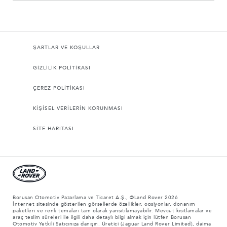
ŞARTLAR VE KOŞULLAR
GİZLİLİK POLİTİKASI
ÇEREZ POLİTİKASI
KİŞİSEL VERİLERİN KORUNMASI
SİTE HARİTASI
Borusan Otomotiv Pazarlama ve Ticaret A.Ş., ©Land Rover 2026
İnternet sitesinde gösterilen görsellerde özellikler, opsiyonlar, donanım
paketleri ve renk temaları tam olarak yansıtılamayabilir. Mevcut kısıtlamalar ve
araç teslim süreleri ile ilgili daha detaylı bilgi almak için lütfen Borusan
Otomotiv Yetkili Satıcınıza danışın. Üretici (Jaguar Land Rover Limited), daima