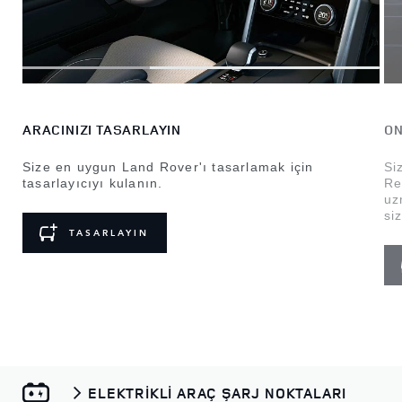
ARACINIZI TASARLAYIN
ON
Size en uygun Land Rover'ı tasarlamak için
Si
tasarlayıcıyı kulanın.
Re
uz
si
TASARLAYIN
ELEKTRİKLİ ARAÇ ŞARJ NOKTALARI