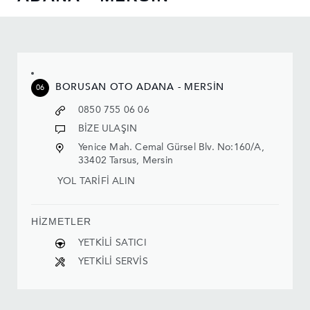
BORUSAN OTO ADANA - MERSİN
06
0850 755 06 06
BİZE ULAŞIN
Yenice Mah. Cemal Gürsel Blv. No:160/A,
33402 Tarsus, Mersin
YOL TARİFİ ALIN
HİZMETLER
YETKİLİ SATICI
YETKİLİ SERVİS