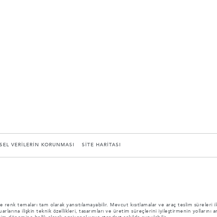
İSEL VERİLERİN KORUNMASI
SİTE HARİTASI
 renk temaları tam olarak yansıtılamayabilir. Mevcut kısıtlamalar ve araç teslim süreleri ile
rlarına ilişkin teknik özellikleri, tasarımları ve üretim süreçlerini iyileştirmenin yolları