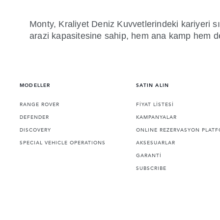
Monty, Kraliyet Deniz Kuvvetlerindeki kariyer
arazi kapasitesine sahip, hem ana kamp hem de 
MODELLER
SATIN ALIN
RANGE ROVER
FİYAT LİSTESİ
DEFENDER
KAMPANYALAR
DISCOVERY
ONLINE REZERVASYON PLAT
SPECIAL VEHICLE OPERATIONS
AKSESUARLAR
GARANTİ
SUBSCRIBE