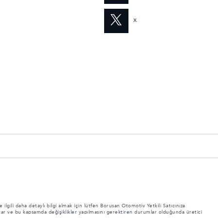
X
 ilgili daha detaylı bilgi almak için lütfen Borusan Otomotiv Yetkili Satıcınıza
nı arar ve bu kapsamda değişiklikler yapılmasını gerektiren durumlar olduğunda üretici