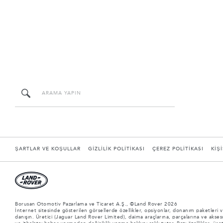
ŞARTLAR VE KOŞULLAR
GİZLİLİK POLİTİKASI
ÇEREZ POLİTİKASI
KİŞ
Borusan Otomotiv Pazarlama ve Ticaret A.Ş., ©Land Rover 2026
İnternet sitesinde gösterilen görsellerde özellikler, opsiyonlar, donanım paketleri ve
danışın. Üretici (Jaguar Land Rover Limited), daima araçlarına, parçalarına ve aksesua