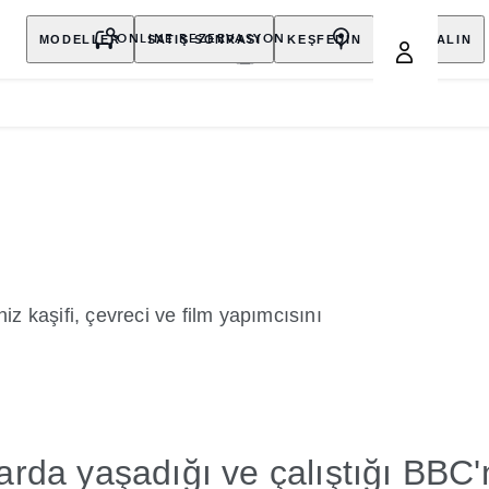
MODELLER
SATIŞ SONRASI
KEŞFEDİN
SATIN ALIN
ONLINE REZERVASYON
z kaşifi, çevreci ve film yapımcısını
larda yaşadığı ve çalıştığı BBC