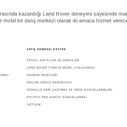
i sırasında kazandığı Land Rover deneyimi sayesinde m
mobil bir dalış merkezi olarak iki amaca hizmet verec
SATIŞ SONRASI DESTEK
YETKİLİ SATICILAR VE SERVİSLER
LAND ROVER TÜRKİYE MOBİL UYGULAMASI
FORMU
ONARIM PAKETLERİ
ONLINE SERVİS RANDEVUSU
GÖNÜLLÜ GERİ ÇAĞIRMA VE ÜRÜN GÜNCELLEMELERİ
PIVI/PIVI PRO HARİTA GÜNCELLEMESİ
İLETİŞİM