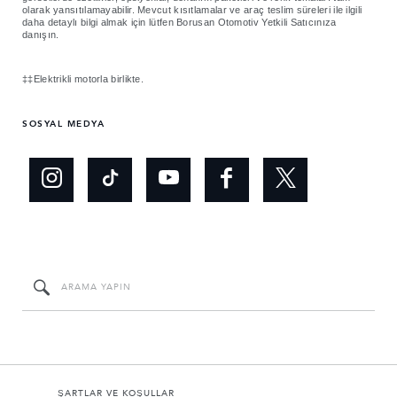
olarak yansıtılamayabilir. Mevcut kısıtlamalar ve araç teslim süreleri ile ilgili
daha detaylı bilgi almak için lütfen Borusan Otomotiv Yetkili Satıcınıza
danışın.
‡‡Elektrikli motorla birlikte.
SOSYAL MEDYA
ŞARTLAR VE KOŞULLAR