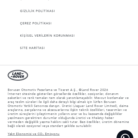
GİZLİLİK POLİTİKASI
ÇEREZ POLİTİKASI
KİŞİSEL VERİLERİN KORUNMASI
SİTE HARİTASI
Borusan Otomotiv Pazarlama ve Ticaret A.Ş., ©Land Rover 2026
İnternet sitesinde gösterilen görsellerde özellikler, opsiyonlar, donanım
paketleri ve renk temaları tam olarak yansıtılamayabilir. Mevcut kısıtlamalar ve
araç teslim süreleri ile ilgili daha detaylı bilgi almak için lütfen Borusan
Otomotiv Yetkili Satıcınıza danışın. Üretici (Jaguar Land Rover Limited), daima
araçlarına, parçalarına ve aksesuarlarına ilişkin teknik özellikleri, tasarımları ve
üretim süreçlerini iyileştirmenin yollarını arar ve bu kapsamda değişiklikler
yapılmasını gerektiren durumlar olduğunda üretici ve ithalatçı haber
vermeden değişiklik yapma hakkını saklı tutar. Bazı özellikler, üretim dönemine
bağlı olarak opsiyonel veya standart şekilde sunulabilir.
Yakıt Ekonomisi ve CO₂ Emisyonu