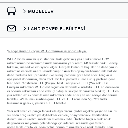
deneyiminizi geliştirmek ve kişiselleştirmek;
profilleme, segmentasyon ve pazarlama analizleri
MODELLER
süreçlerini yürütmek; müşterilerimizin ihtiyaç, tercih
ve ilgi alanlarını anlamak; müşterilerimizin
LAND ROVER E-BÜLTENİ
ihtiyaçlarına, tercihlerine ve ilgi alanlarına uygun
ürün/hizmetleri sunmak; pazarlama stratejilerimizi
belirlemek ve pazarlama faaliyetlerimizin etkinliğini
*
Range Rover Evoque WLTP rakamlarını görüntüleyin.
ölçmek.
WLTP, binek araçlar için standart hale getirilmiş yakıt tüketimi ve CO2
rakamlarının hesaplanmasında kullanılan yeni resmi AB testidir. Yakıt, enerji
- Verilerin Faaliyet Kapsamında Aktarılacağı Taraflar:
tüketimi, menzil ve emisyonu ölçer. Gerçek kullanım koşullarına daha yakın
rakamlar vermek üzere tasarlanmıştır. Araçları opsiyonel donanımla birlikte
Yukarıdaki aynı amaçları gerçekleştirebilmek için
daha zorlu bir test prosedürü ve sürüş profiline göre test eder. Araçların
opsiyonel donanımla, daha zorlu bir test prosedürü ve sürüş profiline göre
destek ve hizmet aldığımız tedarikçiler, iş
test eder. Gösterilen TEL (Düşük Test Enerjisi) ve TEH (Yüksek Test
Enerjisi) rakamları WLTP test ölçümleri dahilindeki aralıktır. TEL en düşük/en
ortaklarımız, grup şirketlerimiz ve üreticiler.
ekonomik rakamları ifade eder (en düşük seviye donanımla birlikte). TEH en
yüksek/en az ekonomik olan rakamları ifade eder (en üst seviye donanımla
birlikte). WLTP mevzuatına göre TEL ve TEH arasında 5g CO2 farkı
bulunması gerekir, yalnızca TEH belirtilir.
Yarı iletkenler ve parça tedariki ile ilgili olarak global ölçekte yaşanan sıkıntı,
şu anda araç üretimiyle ilgili teknik verileri, opsiyonların kullanılabilirlik
durumunu ve üretim sürelerini etkilemektedir. Üretime bağlı olarak anlık
değişiklikler meydana gelebileceği için internet sitesinde gösterilen
görsellerde özellikler, opsiyonlar, donanım paketleri ve renk temaları tam