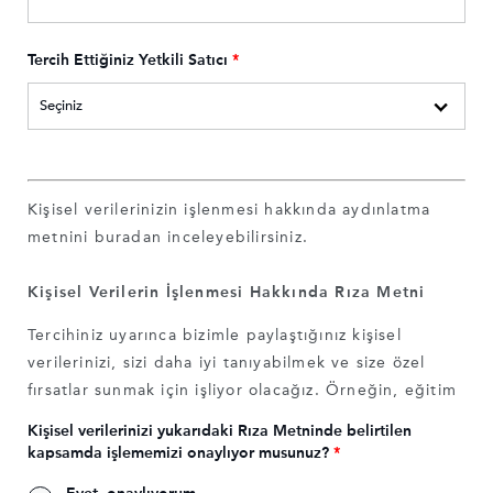
Tercih Ettiğiniz Yetkili Satıcı
*
Kişisel verilerinizin işlenmesi hakkında aydınlatma
metnini
buradan
inceleyebilirsiniz.
Kişisel Verilerin İşlenmesi Hakkında Rıza Metni
Tercihiniz uyarınca bizimle paylaştığınız kişisel
verilerinizi, sizi daha iyi tanıyabilmek ve size özel
fırsatlar sunmak için işliyor olacağız. Örneğin, eğitim
durumunuz, mesleğiniz, ilgi alanlarınız uyarınca size
Kişisel verilerinizi yukarıdaki Rıza Metninde belirtilen
özel fırsatlar tasarlamamızı ve sunmamızı isterseniz bu
kapsamda işlememizi onaylıyor musunuz?
*
bilgilerinizi işliyor ve size özel fırsat/hizmetlerden